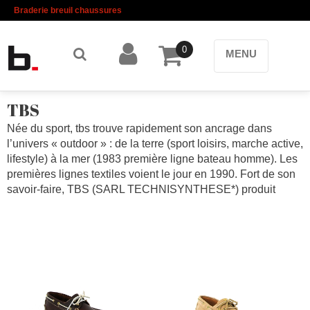
Braderie breuil chaussures
0
MENU
TBS
Née du sport, tbs trouve rapidement son ancrage dans
l’univers « outdoor » : de la terre (sport loisirs, marche active,
lifestyle) à la mer (1983 première ligne bateau homme). Les
premières lignes textiles voient le jour en 1990. Fort de son
savoir-faire, TBS (SARL TECHNISYNTHESE*) produit
toujours une partie de sa collection chaussure en France (
chaussures Made in France ), dans le Maine-et-Loire,et
continue à innover autour de son brevet d’injection. Les
collections chaussure sont dessinées en France. La maîtrise
du stylisme et patronage permet à chaque chaussures
hommes et chaussures femmes d’être pensé dans le respect
de « l’esprit d’Origine » de la marque : authenticité, qualité,