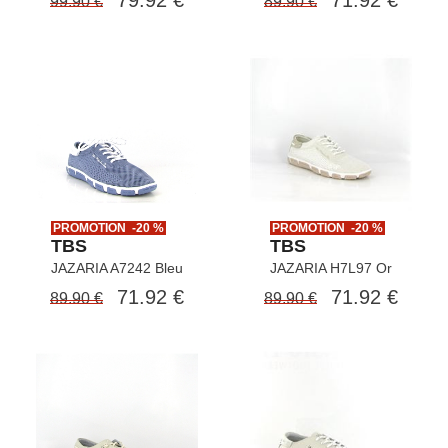
79.92 €
71.92 €
99.90 €
89.90 €
PROMOTION -20 %
PROMOTION -20 %
TBS
TBS
JAZARIA A7242 Bleu
JAZARIA H7L97 Or
71.92 €
71.92 €
89.90 €
89.90 €