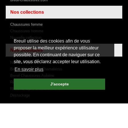
Nos collections
Chaussures femme
Chaussures homme
Nouvelle collection
Breuil utilise des cookies afin de vous
proposer la meilleur expérience utilisateur
Nos Boutiques
possible. En continuant de naviguer sur ce
site, vous déclarez accepter leur utilisation.
Nos Boutiques
Breuil Chaussures Chamalières
En savoir plus
Breuil Chaussures Aubière
Rive Droite Rive Gauche
J'accepte
Rieker Shop Clermont Ferrand
Destockage