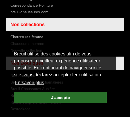
Correspondance Pointure
breuil-chaussures.com
Nos collections
Chaussures femme
Chaussures homme
Nouvelle collection
Breuil utilise des cookies afin de vous
proposer la meilleur expérience utilisateur
Nos Boutiques
possible. En continuant de naviguer sur ce
site, vous déclarez accepter leur utilisation.
Nos Boutiques
Breuil Chaussures Chamalières
En savoir plus
Breuil Chaussures Aubière
Rive Droite Rive Gauche
J'accepte
Rieker Shop Clermont Ferrand
Destockage