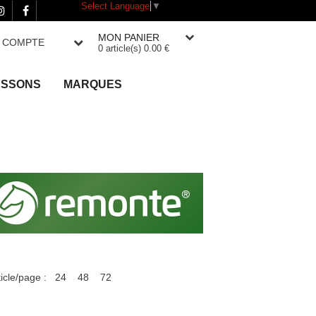
Select Language
▼
MON PANIER
 COMPTE
0 article(s) 0.00 €
SSONS
MARQUES
ticle/page :
24
48
72