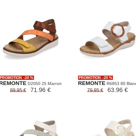
PROMOTION -20 %
PROMOTION -20 %
REMONTE
REMONTE
D2050 25 Marron
R6853 80 Blan
71.96 €
63.96 €
89.95 €
79.95 €