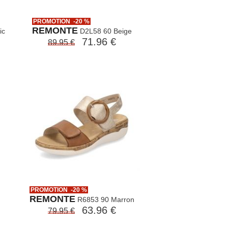
PROMOTION -20 %
REMONTE
ic
D2L58 60 Beige
71.96 €
89.95 €
PROMOTION -20 %
REMONTE
R6853 90 Marron
63.96 €
79.95 €