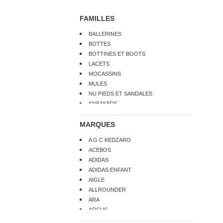
FAMILLES
BALLERINES
BOTTES
BOTTINES ET BOOTS
LACETS
MOCASSINS
MULES
NU PIEDS ET SANDALES
SNEAKERS
TENNIS
MARQUES
A G C KEDZARO
ACEBOS
ADIDAS
ADIDAS ENFANT
AIGLE
ALLROUNDER
ARA
ARCUS
ARIMA