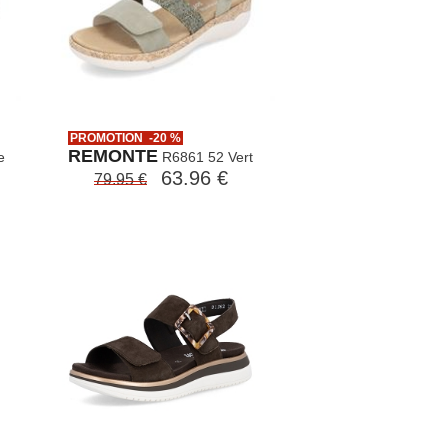
PROMOTION -20 %
REMONTE
e
R6861 52 Vert
63.96 €
79.95 €