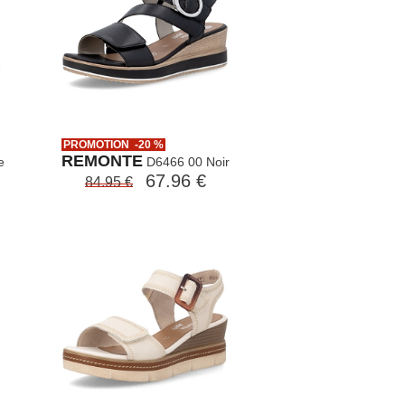
PROMOTION -20 %
REMONTE
e
D6466 00 Noir
67.96 €
84.95 €