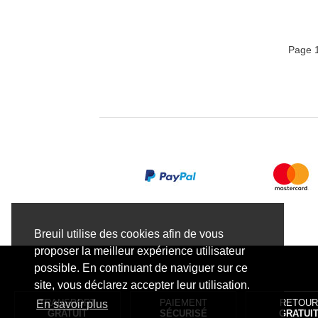
SKECHERS
SOCA
SOFIA COSTA
Page 1
STANCE
STONES AND BONES
STUDIO SCARPE
SUPERFIT 3.5
SUPERGA
SWEDI
TAMARIS
TBS
TIMBERLAND
VANS
VANS ENFANT
VICTORIA
XAPATAN
Breuil utilise des cookies afin de vous
proposer la meilleur expérience utilisateur
possible. En continuant de naviguer sur ce
site, vous déclarez accepter leur utilisation.
TRANSPORT
PAIEMENT
RETOU
En savoir plus
GRATUIT
SÉCURISÉ
GRATUI