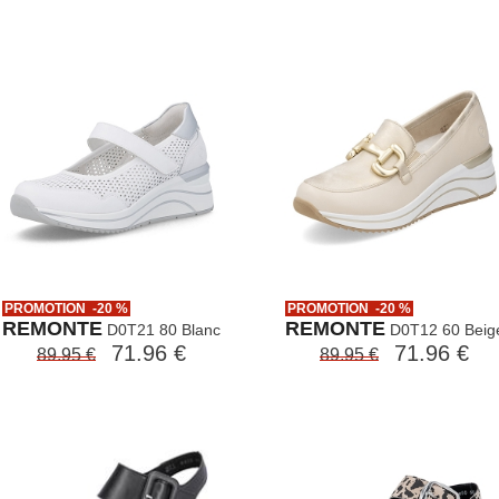
PROMOTION -20 %
PROMOTION -20 %
REMONTE
REMONTE
D0T21 80 Blanc
D0T12 60 Beig
71.96 €
71.96 €
89.95 €
89.95 €