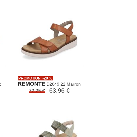
PROMOTION -20 %
REMONTE
c
D2049 22 Marron
63.96 €
79.95 €