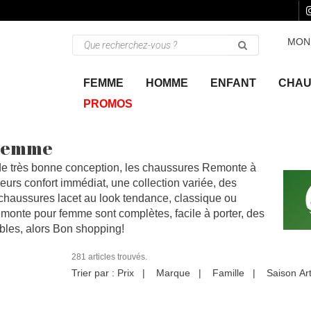
MON
FEMME
HOMME
ENFANT
CHAU
PROMOS
 Femme
 très bonne conception, les chaussures Remonte à
eurs confort immédiat, une collection variée, des
 chaussures lacet au look tendance, classique ou
monte pour femme sont complètes, facile à porter, des
bles, alors Bon shopping!
281 articles trouvés.
Trier par :
Prix
|
Marque
|
Famille
|
Saison
Ar