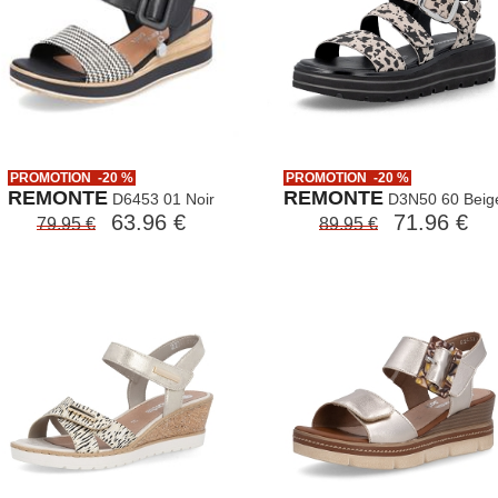
PROMOTION -20 %
PROMOTION -20 %
REMONTE
REMONTE
D6453 01 Noir
D3N50 60 Beig
63.96 €
71.96 €
79.95 €
89.95 €