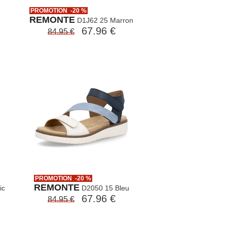
PROMOTION -20 %
REMONTE
D1J62 25 Marron
67.96 €
84.95 €
PROMOTION -20 %
REMONTE
ic
D2050 15 Bleu
67.96 €
84.95 €