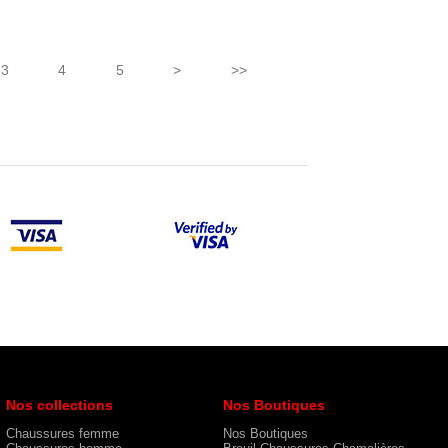
3
4
5
>
>>
Nos collections
Nos Boutiques
Chaussures femme
Nos Boutiques