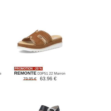
PROMOTION -20 %
REMONTE
e
D3P51 22 Marron
63.96 €
79.95 €