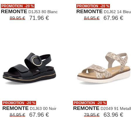
PROMOTION -20 %
PROMOTION -20 %
REMONTE
REMONTE
D1J53 80 Blanc
D1J62 14 Bleu
71.96 €
67.96 €
89.95 €
84.95 €
PROMOTION -20 %
PROMOTION -20 %
REMONTE
REMONTE
D1J63 00 Noir
D2049 91 Metall
67.96 €
63.96 €
84.95 €
79.95 €