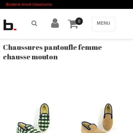
Braderie breuil chaussures
0
MENU
Chaussures pantoufle femme
chausse mouton