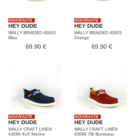
sensation de légèreté et de douceur à chaque pas. Notre
technologie de semelle souple et flexible offre un amorti
optimal, réduisant la fatigue et offrant un confort prolongé,
NOUVEAUTE
NOUVEAUTE
peu importe les activités de votre journée.
HEY DUDE
HEY DUDE
WALLY BRAIDED 40003
WALLY BRAIDED 40003
Que vous prévoyiez une balade en ville, une sortie entre
Bleu
Orange
amis ou une journée au bureau, nos chaussures s'adaptent
69.90 €
69.90 €
à toutes les situations. Légères et faciles à enfiler, elles vous
offrent une liberté de mouvement totale tout en ajoutant une
touche de style à votre tenue.
Hey Dude
, Livraison gratuite, chez vous en 48 heures.
NOUVEAUTE
NOUVEAUTE
HEY DUDE
HEY DUDE
WALLY CRAFT LINEN
WALLY CRAFT LINEN
43086 4UX Marine
43086 7BI Bordeaux