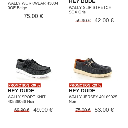
HEY DUDE
WALLY WORKWEAR 43084
WALLY SLIP STRETCH
0OE Beige
SOX Gris
75.00 €
42.00 €
59.90 €
PROMOTION -30 %
PROMOTION -29 %
HEY DUDE
HEY DUDE
WALLY SPORT KNIT
WALLY JERSEY 40169025
40536066 Noir
Noir
49.00 €
53.00 €
69.90 €
75.00 €