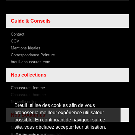
Guide & Conseils
Contact
CGV
Mentions légales
Correspondance Pointure
breuil-chaussures.com
Nos collections
Chaussures femme
Chaussures homme
Nouvelle collection
Breuil utilise des cookies afin de vous
proposer la meilleur expérience utilisateur
Nos Boutiques
possible. En continuant de naviguer sur ce
site, vous déclarez accepter leur utilisation.
Nos Boutiques
Breuil Chaussures Chamalières