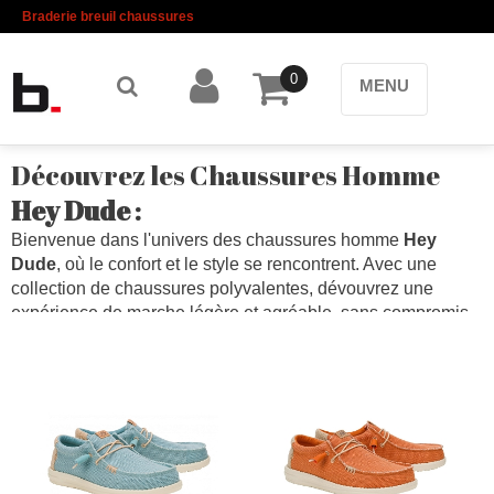
Braderie breuil chaussures
0
MENU
Découvrez les Chaussures Homme
Hey Dude
:
Bienvenue dans l'univers des chaussures homme
Hey
Dude
, où le confort et le style se rencontrent. Avec une
collection de chaussures polyvalentes, dévouvrez une
expérience de marche légère et agréable, sans compromis
sur le design moderne. Que vous ayez besoin de
chaussures décontractées pour une journée de détente ou
de chaussures plus habillées pour une soirée spéciale,
Hey
Dude
a ce qu'il vous faut.
Chez
Hey Dude
, chaque paire est conçue avec soin en
utilisant des matériaux de haute qualité pour garantir une