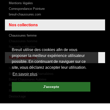
Mentions légales
Correspondance Pointure
breuil-chaussures.com
Nos collections
Chaussures femme
Chaussures homme
Nouvelle collection
Breuil utilise des cookies afin de vous
proposer la meilleur expérience utilisateur
Nos Boutiques
possible. En continuant de naviguer sur ce
site, vous déclarez accepter leur utilisation.
Nos Boutiques
Breuil Chaussures Chamalières
En savoir plus
Breuil Chaussures Aubière
Rive Droite Rive Gauche
J'accepte
Rieker Shop Clermont Ferrand
Destockage