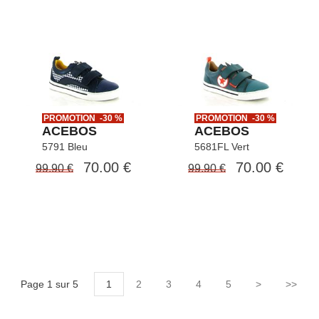
PROMOTION -30 %
PROMOTION -30 %
ACEBOS
ACEBOS
5791 Bleu
5681FL Vert
70.00 €
70.00 €
99.90 €
99.90 €
Page 1 sur 5
1
2
3
4
5
>
>>