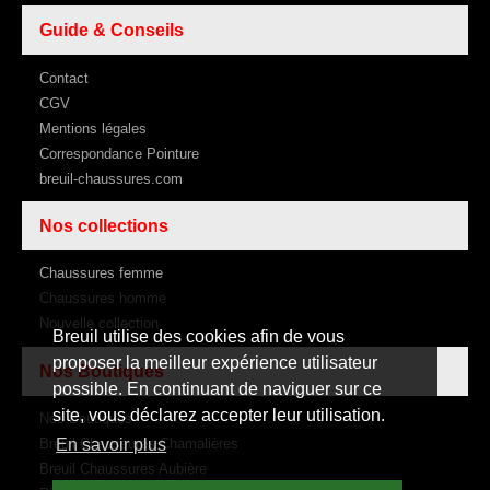
Guide & Conseils
Contact
CGV
Mentions légales
Correspondance Pointure
breuil-chaussures.com
Nos collections
Chaussures femme
Chaussures homme
Nouvelle collection
Breuil utilise des cookies afin de vous
proposer la meilleur expérience utilisateur
Nos Boutiques
possible. En continuant de naviguer sur ce
site, vous déclarez accepter leur utilisation.
Nos Boutiques
Breuil Chaussures Chamalières
En savoir plus
Breuil Chaussures Aubière